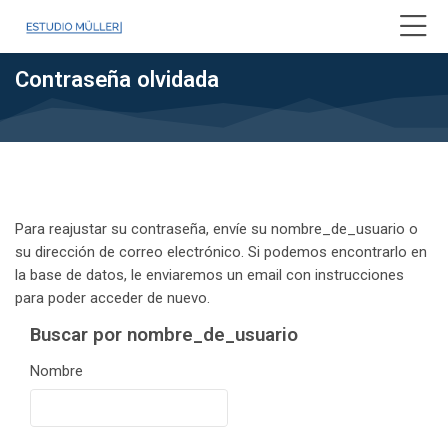
Skip to navigation
Skip to login form
Saltar al contenido principal
Skip to accessibility options
Skip to footer
Skip accessibility options
Contraseña olvidada
Para reajustar su contraseña, envíe su nombre_de_usuario o
su dirección de correo electrónico. Si podemos encontrarlo en
la base de datos, le enviaremos un email con instrucciones
para poder acceder de nuevo.
Buscar por nombre_de_usuario
Buscar por nombre_de_usuario
Nombre