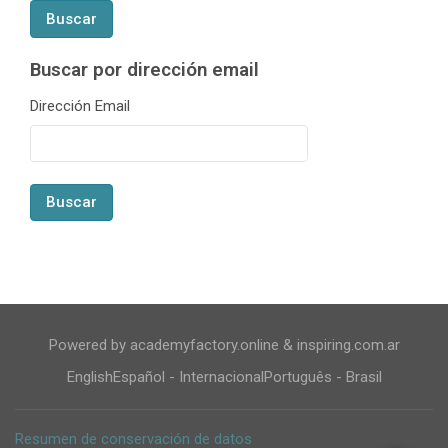
Buscar por dirección email
Buscar por dirección email
Dirección Email
Powered by academyfactory.online & inspiring.com.ar
English
Español - Internacional
Português - Brasil
Resumen de conservación de datos