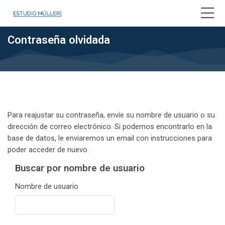
Skip to navigation
Skip to login form
Salta al contenido principal
Skip to accessibility options
Skip to footer
Skip accessibility options
Contraseña olvidada
Para reajustar su contraseña, envíe su nombre de usuario o su
dirección de correo electrónico. Si podemos encontrarlo en la
base de datos, le enviaremos un email con instrucciones para
poder acceder de nuevo.
Buscar por nombre de usuario
Buscar por nombre de usuario
Nombre de usuario