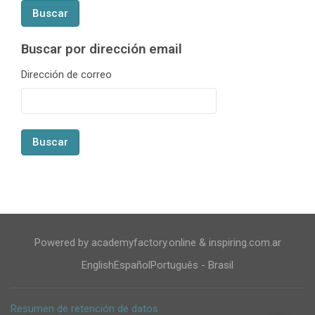
Buscar por dirección email
Buscar por dirección email
Dirección de correo
Powered by academyfactory.online & inspiring.com.ar
English
Español
Português - Brasil
Resumen de retención de datos